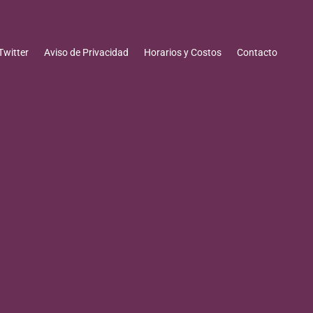
Twitter
Aviso de Privacidad
Horarios y Costos
Contacto
 MEXICANO DE LA TORTUGA
arinas, y la conservación de estas especies es una
mo la pérdida de hábitat, la captura incidental, la
e las especies de tortugas marinas presentes en
uama, la tortuga laúd, la tortuga carey y la tortuga
e lleva a cabo a través de diversas estrategias y
nes gubernamentales, no gubernamentales y
munes incluyen: