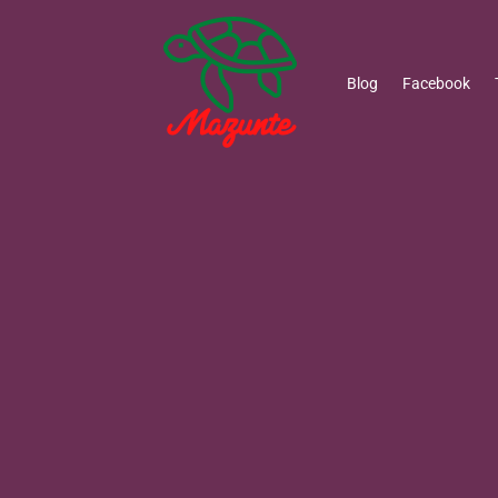
Blog
Facebook
BIENVENIDOS AL CENTRO
México es hogar de varias especies de tortugas m
prioridad debido a las amenazas que enfrentan, co
contaminación y el cambio climático. Algunas d
México incluyen la tortuga golfina, la tortuga cag
prieta.
La conservación de tortugas marinas en México s
programas implementados por organizacio
comunidades locales. Algunas de las acciones co