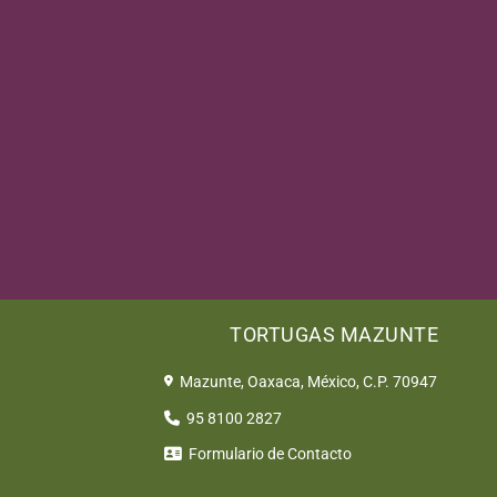
REGULACIONES Y PR
Algunas características comunes de los centros 
la rehabilitación, áreas de anidación contro
participación comunitaria. Estos centros des
proporcionar un lugar donde las tortugas pueden 
cabo actividades educativas para aumentar la co
estas especies.
TORTUGAS MAZUNTE
Mazunte, Oaxaca, México, C.P. 70947
95 8100 2827
Formulario de Contacto