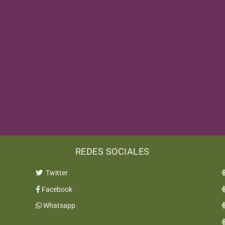
OTECCIÓN LEGAL
de conservación de tortugas incluyen tanques para
lada, instalaciones educativas y programas de
empeñan un papel crucial en la conservación al
recibir atención especializada y donde se llevan a
nciencia pública sobre la importancia de proteger
REDES SOCIALES
Twitter
Facebook
Whatsapp